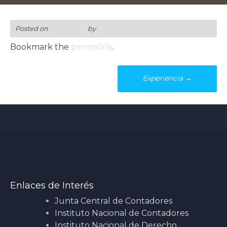
Posted on
2 julio, 2016
by
nanaoshin
Bookmark the
permalink
.
Post
Experiencia
→
navigation
Enlaces de Interés
Junta Central de Contadores
Instituto Nacional de Contadores
Instituto Nacional de Derecho