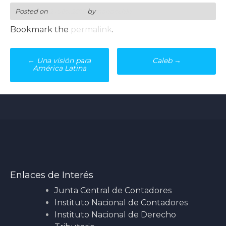
Posted on
2 julio, 2016
by
nanaoshin
Bookmark the
permalink
.
Post
←
Una visión para
Caleb
→
navigation
América Latina
Enlaces de Interés
Junta Central de Contadores
Instituto Nacional de Contadores
Instituto Nacional de Derecho